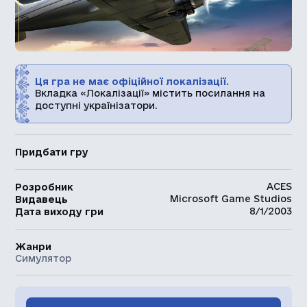
Ця гра не має офіційної локалізації.
Вкладка «Локалізації» містить посилання на
доступні українізатори.
Придбати гру
ACES
Розробник
Microsoft Game Studios
Видавець
8/1/2003
Дата виходу гри
Жанри
Симулятор