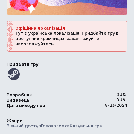
Офіційна локалізація
Тут є українська локалізація. Придбайте гру в
доступних крамницях, завантажуйте і
насолоджуйтесь.
Придбати гру
DU&I
Розробник
DU&I
Видавець
8/23/2024
Дата виходу гри
Жанри
Вільний доступ
Головоломка
Казуальна гра