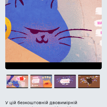
У цій безкоштовній двовимірній