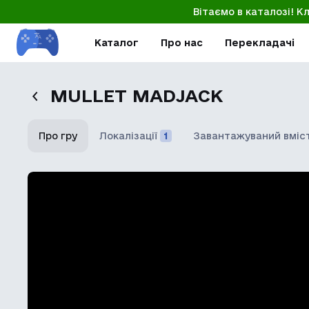
Вітаємо в каталозі! К
Каталог
Про нас
Перекладачі
MULLET MADJACK
Про гру
Локалізації
1
Завантажуваний вміс