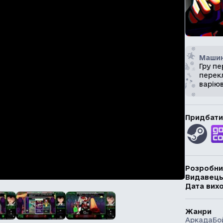
Машин
Гру п
перекл
варію
Придбати
Розробни
Видавец
Дата вих
Жанри
Аркада
Бо