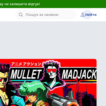
му чи залишити відгук!
Увійти