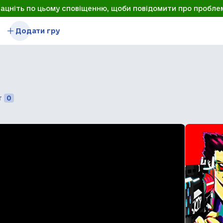
лацніть по цьому сповіщенню, щоби повідомити про пробле
Додати гру
т
0