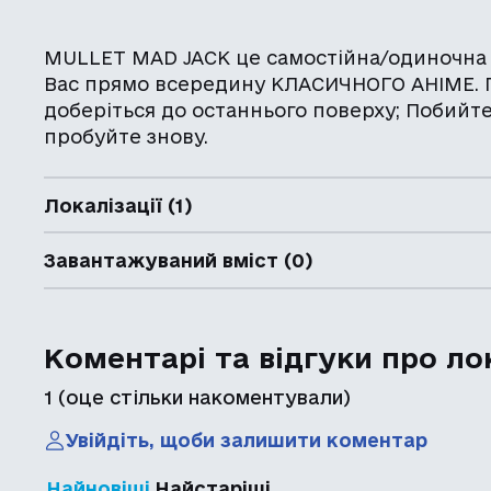
MULLET MAD JACK це самостійна/одиночна г
Вас прямо всередину КЛАСИЧНОГО АНІМЕ. 
доберіться до останнього поверху; Побийт
пробуйте знову.
Локалізації (1)
Завантажуваний вміст (0)
Коментарі та відгуки про ло
1
(оце стільки накоментували)
Увійдіть, щоби залишити коментар
Найновіші
Найстаріші