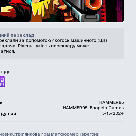
ний переклад
ереклали за допомогою якогось машинного (ШІ)
адача. Рівень і якість перекладу може
ватися.
 гру
HAMMER95
к
HAMMER95, Epopeia Games
ь
5/15/2024
оду гри
йовик
Стрілянкова гра
Платформер
Перегони