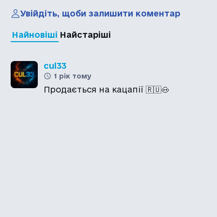
Увійдіть, щоби залишити коментар
Найновіші
Найстаріші
cul33
1 рік тому
Продається на кацапії 🇷🇺🐽
Каталог української
локалізації ігор
Головна
Каталог
Перекладачі
Про нас
Додати гру
Політика приватності