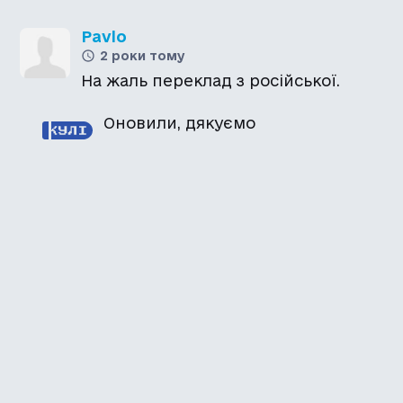
Pavlo
2 роки тому
На жаль переклад з російської.
Оновили, дякуємо
Каталог української
локалізації ігор
Головна
Каталог
Перекладачі
Про нас
Додати гру
Політика приватності