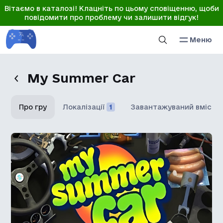
Вітаємо в каталозі! Клацніть по цьому сповіщенню, щоби
повідомити про проблему чи залишити відгук!
Меню
My Summer Car
Про гру
Локалізації
1
Завантажуваний вміст