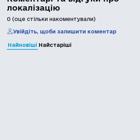
локалізацію
0
(оце стільки накоментували)
Увійдіть, щоби залишити коментар
Найновіші
Найстаріші
Каталог української
локалізації ігор
Головна
Каталог
Перекладачі
Про нас
Додати гру
Політика приватності