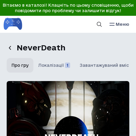
Вітаємо в каталозі! Клацніть по цьому сповіщенню, щоби
повідомити про проблему чи залишити відгук!
Меню
NeverDeath
Про гру
Локалізації
1
Завантажуваний вміст