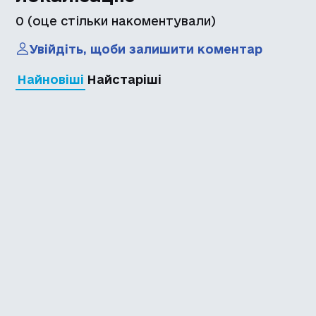
0
(оце стільки накоментували)
Увійдіть, щоби залишити коментар
Найновіші
Найстаріші
Каталог української
локалізації ігор
Головна
Каталог
Перекладачі
Про нас
Додати гру
Політика приватності
Підтримати