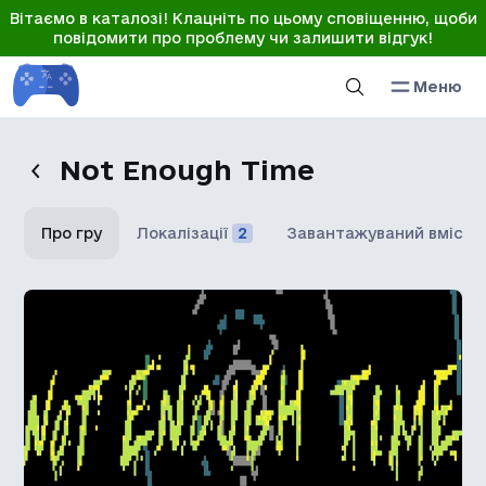
Вітаємо в каталозі! Клацніть по цьому сповіщенню, щоби
повідомити про проблему чи залишити відгук!
Меню
Not Enough Time
Про гру
Локалізації
2
Завантажуваний вміст