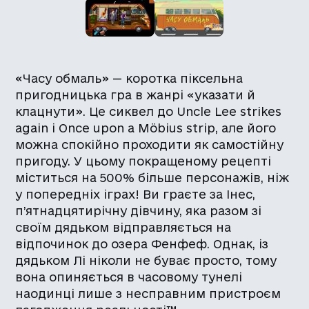
«Часу обмаль» — коротка піксельна
пригодницька гра в жанрі «указати й
клацнути». Це сиквел до Uncle Lee strikes
again і Once upon a Möbius strip, але його
можна спокійно проходити як самостійну
пригоду. У цьому покращеному рецепті
міститься на 500% більше персонажів, ніж
у попередніх іграх! Ви граєте за Інес,
п’ятнадцятирічну дівчину, яка разом зі
своїм дядьком відправляється на
відпочинок до озера Фенфеф. Однак, із
дядьком Лі ніколи не буває просто, тому
вона опиняється в часовому тунелі
наодинці лише з несправним пристроєм