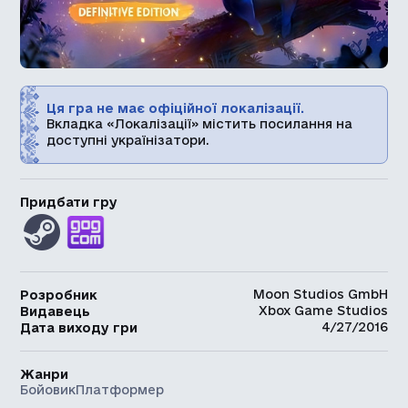
Ця гра не має офіційної локалізації.
Вкладка «Локалізації» містить посилання на
доступні українізатори.
Придбати гру
Moon Studios GmbH
Розробник
Xbox Game Studios
Видавець
4/27/2016
Дата виходу гри
Жанри
Бойовик
Платформер