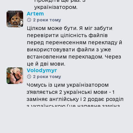
українізатором.
Artem
2 роки тому
Цілком може бути. Я міг забути
перевірити цілісність файлів
перед перенесенням перекладу й
використовувати файли з уже
встановленим перекладом. Через
це й дві мови.
Volodymyr
2 роки тому
Чомусь із цим українізатором
з'являється 2 українські мови - 1
заміняє англійську і 2 додає розділ
з українською (це напевне заміна
російської). Так має бути?)
Зверніть увагу на відповідь