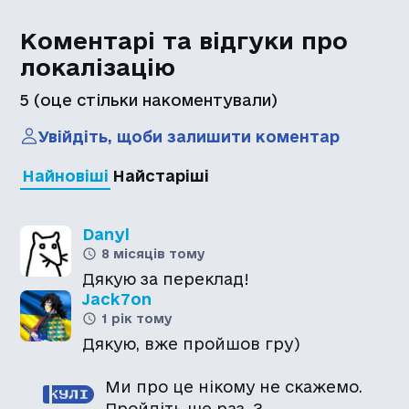
Коментарі та відгуки про
локалізацію
5
(оце стільки накоментували)
Увійдіть, щоби залишити коментар
Найновіші
Найстаріші
Danyl
8 місяців тому
Дякую за переклад!
Jack7on
1 рік тому
Дякую, вже пройшов гру)
Ми про це нікому не скажемо.
Пройдіть ще раз. З