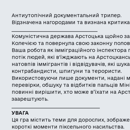
Антиутопічний документальний трилер.
Відзначена нагородами та визнана критика
_____________________________________
Комуністична держава Арстоцька щойно зав
Колечією та повернула свою законну полов
Ваша робота як імміграційного інспектора
потік людей, які в'їжджають на Арстоцкансь
натовпів іммігрантів і відвідувачів, які шук
контрабандисти, шпигуни та терористи.
Використовуючи лише документи, надані м
перевірки, обшуку та відбитків пальців Мі
повинні вирішити, хто може в’їхати на Арст
заарештують.
______________________________________
УВАГА
Ця гра містить теми для дорослих, зображе
короткі моменти піксельного насильства.