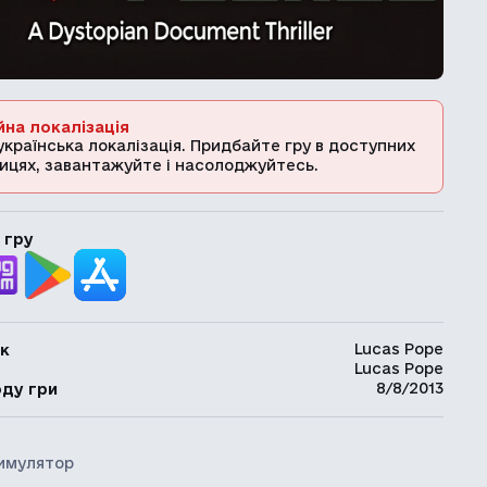
йна локалізація
українська локалізація. Придбайте гру в доступних
ицях, завантажуйте і насолоджуйтесь.
 гру
Lucas Pope
к
Lucas Pope
ь
8/8/2013
оду гри
имулятор