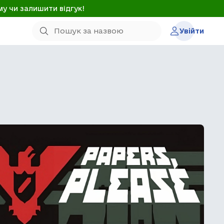
му чи залишити відгук!
Увійти