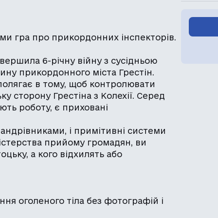
ми гра про прикордонних інспекторів.
ершила 6-річну війну з сусідньою
ину прикордонного міста Грестін.
 полягає в тому, щоб контролювати
ку сторону Грестіна з Колехії. Серед
ають роботу, є приховані
андрівниками, і примітивні системи
ністерства прийому громадян, ви
оцьку, а кого відхилять або
ння оголеного тіла без фотографій і