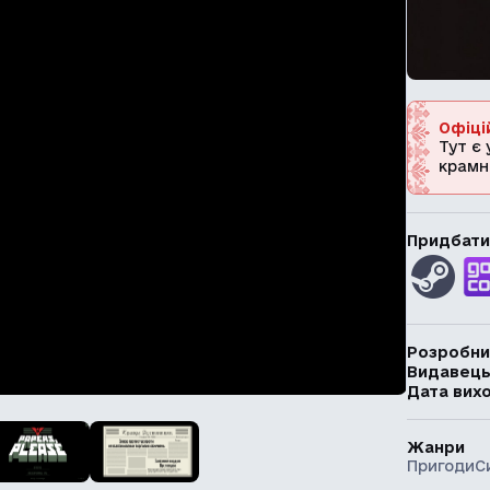
Офіці
Тут є 
крамн
Придбати
Розробни
Видавец
Дата вих
Жанри
Пригоди
С