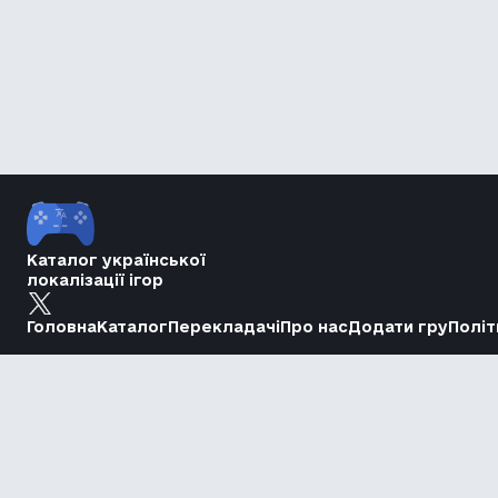
Каталог української
локалізації ігор
Головна
Каталог
Перекладачі
Про нас
Додати гру
Політ