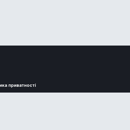
ика приватності
Підтримати
Повідомити про гру