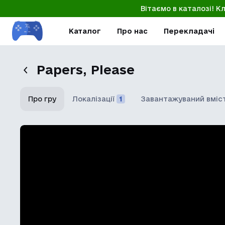
Вітаємо в каталозі! К
Каталог
Про нас
Перекладачі
Papers, Please
Про гру
Локалізації
1
Завантажуваний вміс