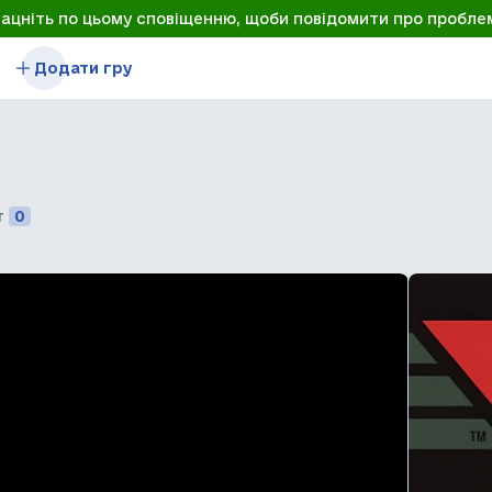
лацніть по цьому сповіщенню, щоби повідомити про пробле
Додати гру
т
0