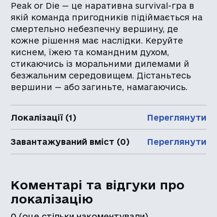
Peak or Die — це наративна survival-гра в
якій команда пригодників підіймається на
смертельно небезпечну вершину, де
кожне рішення має наслідки. Керуйте
киснем, їжею та командним духом,
стикаючись із моральними дилемами й
безжальним середовищем. Дістаньтесь
вершини — або загиньте, намагаючись.
Локалізації (1)
Переглянути
Завантажуваний вміст (0)
Переглянути
Коментарі та відгуки про
локалізацію
0
(оце стільки накоментували)