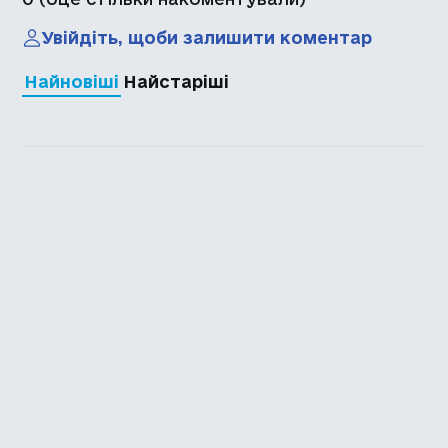
Увійдіть, щоби залишити коментар
Найновіші
Найстаріші
Каталог української
локалізації ігор
Головна
Каталог
Перекладачі
Про нас
Додати гру
Політика приватності
Підтримати