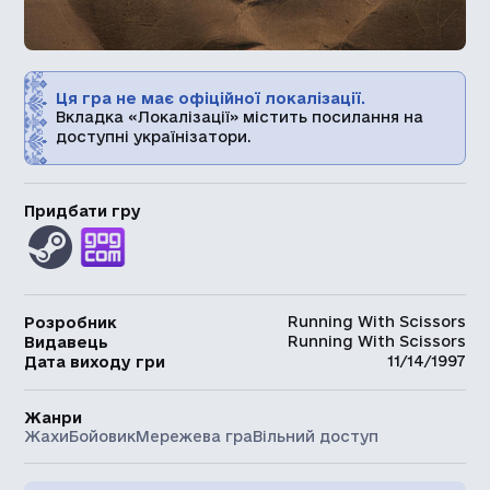
Ця гра не має офіційної локалізації.
Вкладка «Локалізації» містить посилання на
доступні українізатори.
Придбати гру
Running With Scissors
Розробник
Running With Scissors
Видавець
11/14/1997
Дата виходу гри
Жанри
Жахи
Бойовик
Мережева гра
Вільний доступ