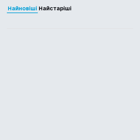
Найновіші
Найстаріші
Каталог української
локалізації ігор
Головна
Каталог
Перекладачі
Про нас
Додати гру
Політика приватності
Підтримати
Повідомити про гру