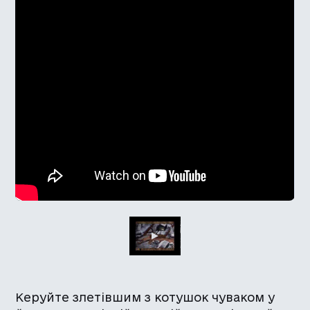
Керуйте злетівшим з котушок чуваком у