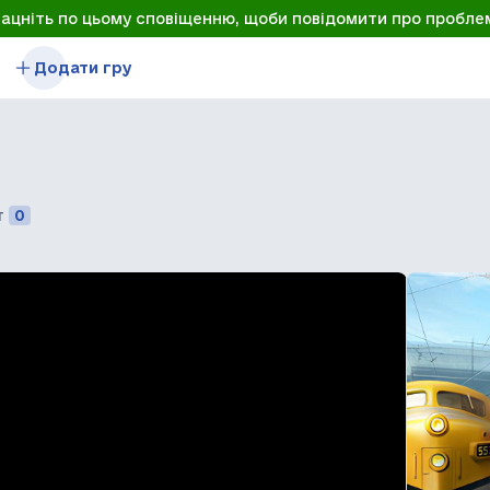
лацніть по цьому сповіщенню, щоби повідомити про пробле
Додати гру
т
0