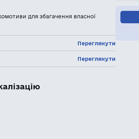
комотиви для збагачення власної
Переглянути
Переглянути
калізацію