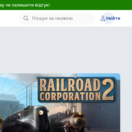
му чи залишити відгук!
Увійти