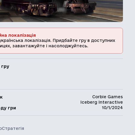
йна локалізація
українська локалізація. Придбайте гру в доступних
ицях, завантажуйте і насолоджуйтесь.
 гру
Corbie Games
к
Iceberg Interactive
ь
10/1/2024
оду гри
р
Стратегія