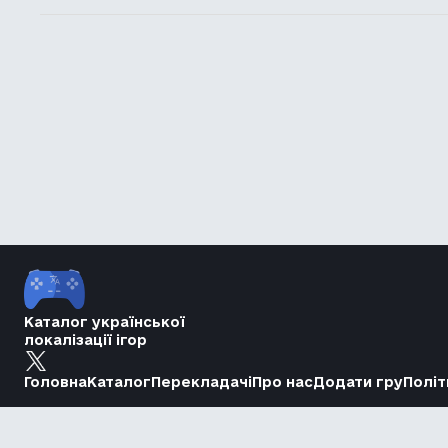
Каталог української
локалізації ігор
Головна
Каталог
Перекладачі
Про нас
Додати гру
Політ