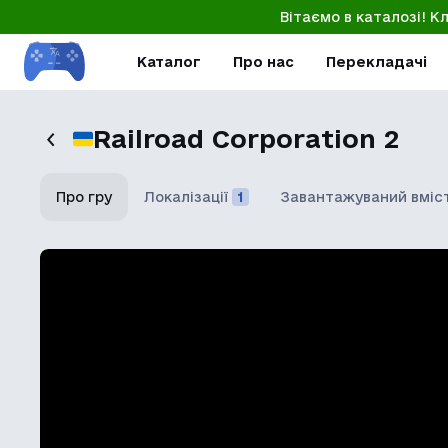
Вітаємо в каталозі! К
Каталог
Про нас
Перекладачі
Railroad Corporation 2
Про гру
Локалізації
1
Завантажуваний вміс