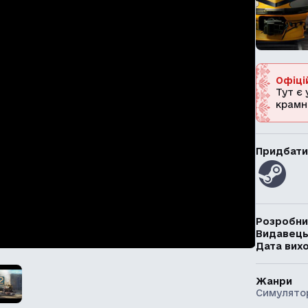
Офіці
Тут є 
крамн
Придбати
Розробни
Видавец
Дата вих
Жанри
Симулято