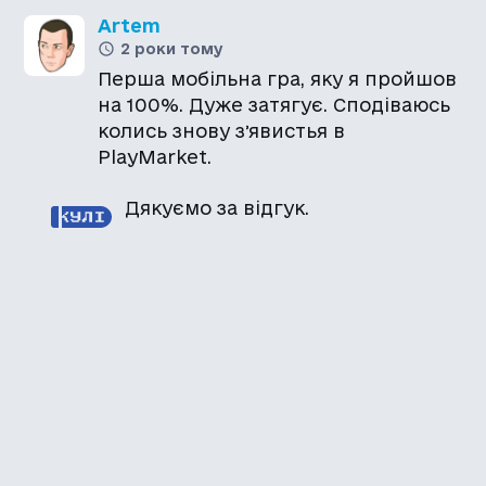
Artem
2 роки тому
Перша мобільна гра, яку я пройшов
на 100%. Дуже затягує. Сподіваюсь
колись знову зʼявистья в
PlayMarket.
Дякуємо за відгук.
Каталог української
локалізації ігор
Головна
Каталог
Перекладачі
Про нас
Додати гру
Політика приватності