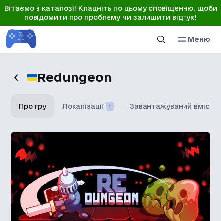
Вітаємо в каталозі! Клацніть по цьому сповіщенню, щоби
повідомити про проблему чи залишити відгук!
Меню
Redungeon
Про гру
Локалізації
1
Завантажуваний вміст