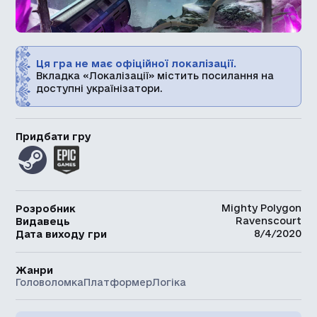
Ця гра не має офіційної локалізації.
Вкладка «Локалізації» містить посилання на
доступні українізатори.
Придбати гру
Mighty Polygon
Розробник
Ravenscourt
Видавець
8/4/2020
Дата виходу гри
Жанри
Головоломка
Платформер
Логіка