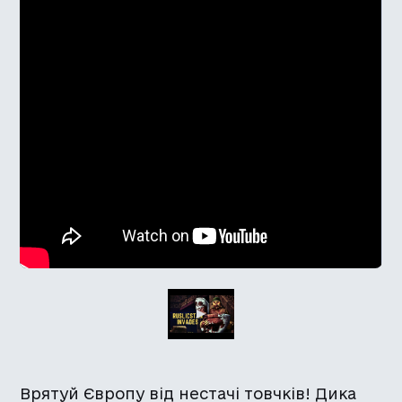
Врятуй Європу від нестачі товчків! Дика