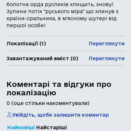
болотна орда русликів хлищить, знову!
Зупини потік "руського міра" що хлинув з
країни-сральника, в м’ясному шутері від
першої особи!
Локалізації (1)
Переглянути
Завантажуваний вміст (0)
Переглянути
Коментарі та відгуки про
локалізацію
0
(оце стільки накоментували)
Увійдіть, щоби залишити коментар
Найновіші
Найстаріші