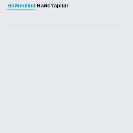
Найновіші
Найстаріші
Каталог української
локалізації ігор
Головна
Каталог
Перекладачі
Про нас
Додати гру
Політика приватності
Підтримати
Повідомити про гру