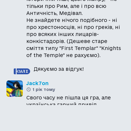
тільки про Рим, але і про всю
Античність, Медівал.
Не знайдете нічого подібного - ні
про хрестоносців, ні про греків, ні
про всяких інших лицарів-
конкістадорів. (Дешеве старе
сміття типу "First Templar" "Knights
of the Temple" не рахуємо).
Дякуємо за відгук!
Jack7on
1 рік тому
Свого часу не пішла ця гра, але
українська гарний привід
спробувати ще раз)
Напишете нам про враження