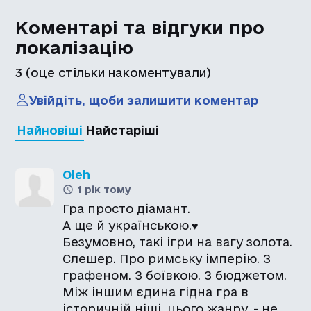
Коментарі та відгуки про
локалізацію
3
(оце стільки накоментували)
Увійдіть, щоби залишити коментар
Найновіші
Найстаріші
Oleh
1 рік тому
Гра просто діамант.
А ще й українською.♥
Безумовно, такі ігри на вагу золота.
Слешер. Про римську імперію. З
графеном. З боївкою. З бюджетом.
Між іншим єдина гідна гра в
історичній ніші, цього жанру, - не