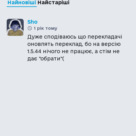
Найновіші
Найстаріші
Sho
1 рік тому
Дуже сподіваюсь що перекладачі
оновлять переклад, бо на версію
1.5.44 нічого не працює, а стім не
дає "обрати"(
Каталог української
локалізації ігор
Головна
Каталог
Перекладачі
Про нас
Додати гру
Політика приватності