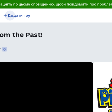
лацніть по цьому сповіщенню, щоби повідомити про пробле
Додати гру
rom the Past!
т
0