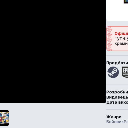
Офіці
Тут є 
крамн
Придбати
Розробни
Видавец
Дата вих
Жанри
Бойовик
Р