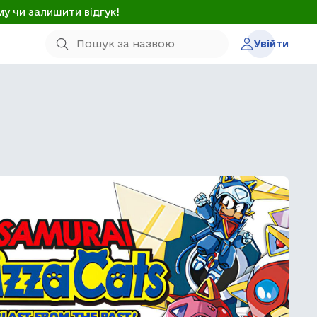
му чи залишити відгук!
Увійти