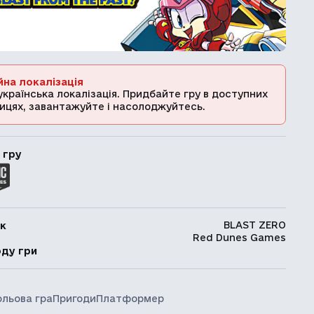
йна локалізація
українська локалізація. Придбайте гру в доступних
ицях, завантажуйте і насолоджуйтесь.
 гру
BLAST ZERO
к
Red Dunes Games
ь
оду гри
ольова гра
Пригоди
Платформер