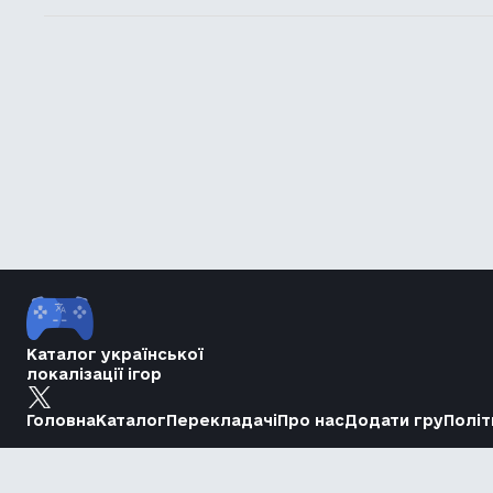
Каталог української
локалізації ігор
Головна
Каталог
Перекладачі
Про нас
Додати гру
Політ