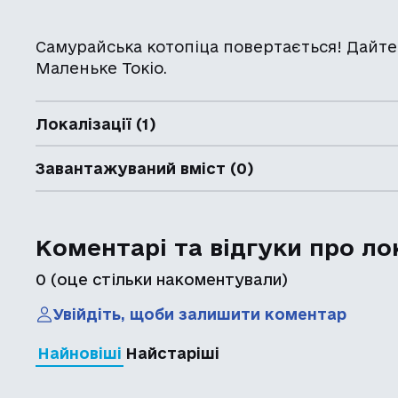
Самурайська котопіца повертається! Дайте
Маленьке Токіо.
Локалізації (1)
Завантажуваний вміст (0)
Коментарі та відгуки про ло
0
(оце стільки накоментували)
Увійдіть, щоби залишити коментар
Найновіші
Найстаріші