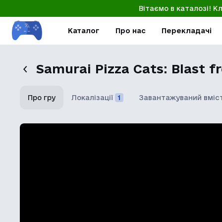
Вітаємо в каталозі! К
Каталог
Про нас
Перекладачі
Samurai Pizza Cats: Blast f
Про гру
Локалізації
1
Завантажуваний вміс