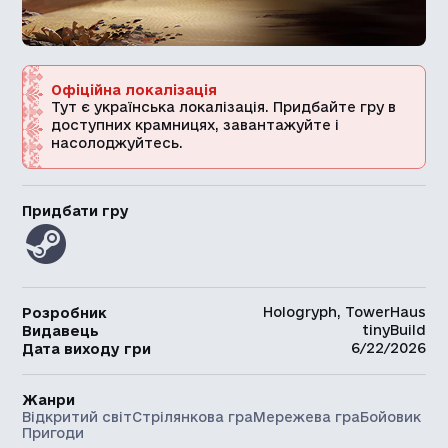
Офіційна локалізація
Тут є українська локалізація. Придбайте гру в
доступних крамницях, завантажуйте і
насолоджуйтесь.
Придбати гру
Hologryph, TowerHaus
Розробник
tinyBuild
Видавець
6/22/2026
Дата виходу гри
Жанри
Відкритий світ
Стрілянкова гра
Мережева гра
Бойовик
Пригоди