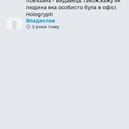
пов'язана - видавець також,кажу як
людина яка особисто була в офісі
Hologryph
Владислав
2 роки тому
Питання до видавця, бо в команді
багато людей з країни лайна та і
багато студій їхніх купили + ще досі
видають рос ігри
Каталог української
локалізації ігор
Головна
Каталог
Перекладачі
Про нас
Додати гру
Політика приватності