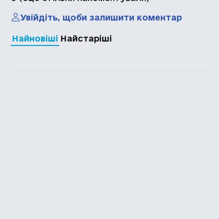
Увійдіть, щоби залишити коментар
Найновіші
Найстаріші
Каталог української
локалізації ігор
Головна
Каталог
Перекладачі
Про нас
Додати гру
Політика приватності
Підтримати
Повідомити про гру