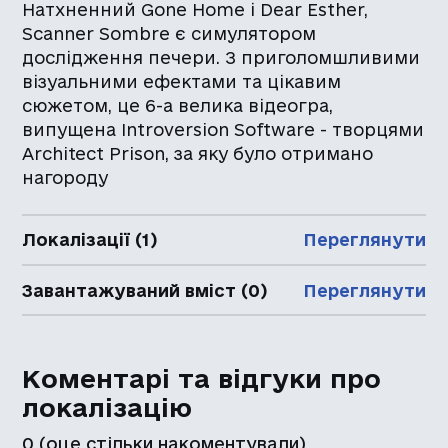
Натхненний Gone Home і Dear Esther,
Scanner Sombre є симулятором
дослідження печери. З приголомшливими
візуальними ефектами та цікавим
сюжетом, це 6-а велика відеогра,
випущена Introversion Software - творцями
Architect Prison, за яку було отримано
нагороду
Локалізації (1)
Переглянути
Завантажуваний вміст (0)
Переглянути
Коментарі та відгуки про
локалізацію
0
(оце стільки накоментували)