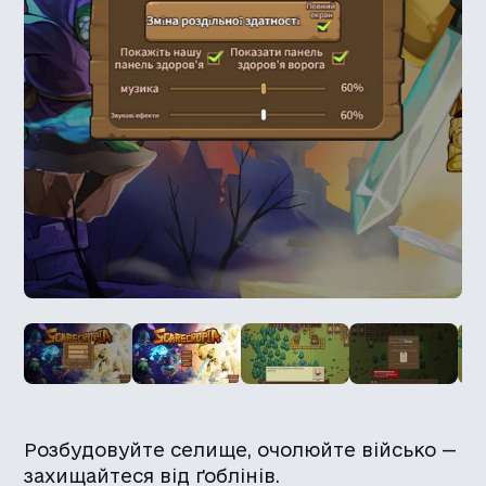
Розбудовуйте селище, очолюйте військо —
захищайтеся від ґоблінів.