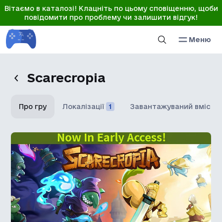
Вітаємо в каталозі! Клацніть по цьому сповіщенню, щоби
повідомити про проблему чи залишити відгук!
Меню
Scarecropia
Про гру
Локалізації
1
Завантажуваний вміст