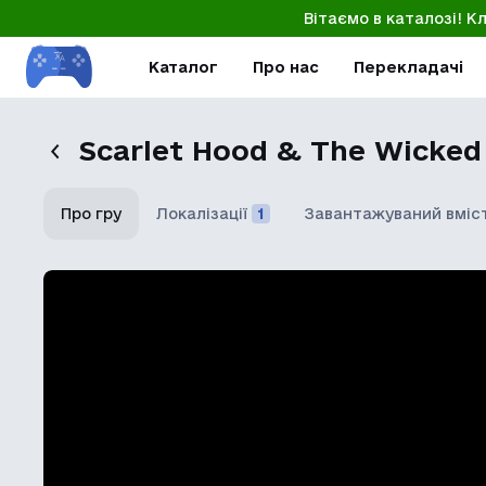
Вітаємо в каталозі! К
Каталог
Про нас
Перекладачі
Scarlet Hood & The Wicke
Про гру
Локалізації
1
Завантажуваний вміс