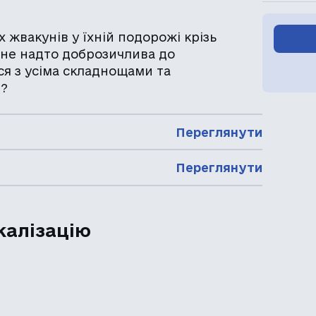
 жвакунів у їхній подорожі крізь
 не надто доброзичлива до
ся з усіма складнощами та
і?
Переглянути
Переглянути
калізацію