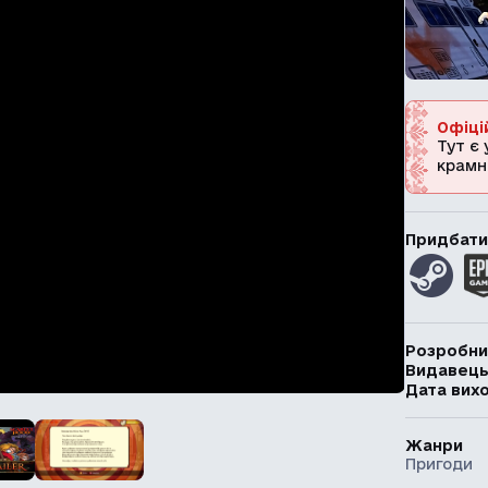
Офіці
Тут є 
крамн
Придбати
Розробни
Видавец
Дата вих
Жанри
Пригоди