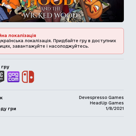
йна локалізація
українська локалізація. Придбайте гру в доступних
ицях, завантажуйте і насолоджуйтесь.
 гру
Devespresso Games
к
HeadUp Games
ь
1/8/2021
оду гри