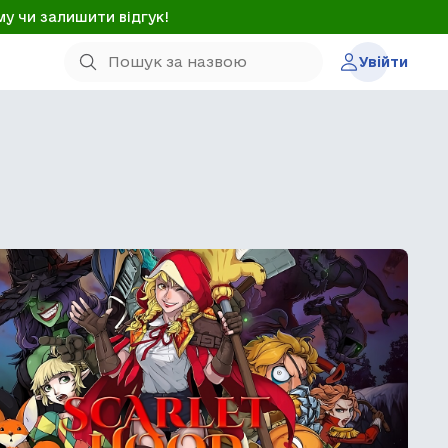
му чи залишити відгук!
Увійти