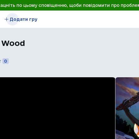
лацніть по цьому сповіщенню, щоби повідомити про пробле
Додати гру
d Wood
т
0