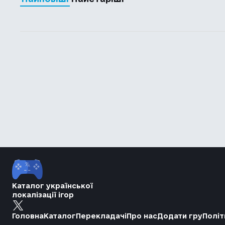
Каталог української
локалізації ігор
Головна
Каталог
Перекладачі
Про нас
Додати гру
Політ