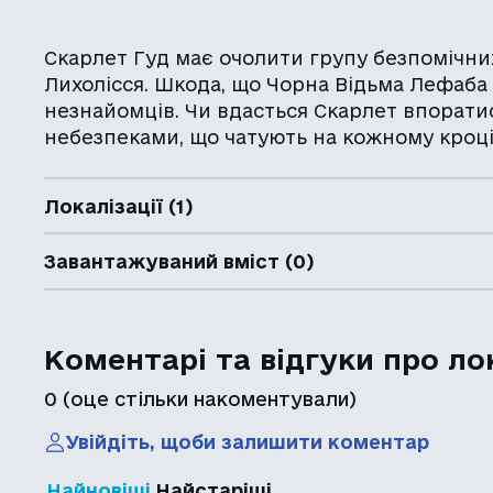
Скарлет Гуд має очолити групу безпомічних
Лихолісся. Шкода, що Чорна Відьма Лефаба
незнайомців. Чи вдасться Скарлет впорати
небезпеками, що чатують на кожному кроц
Локалізації (1)
Завантажуваний вміст (0)
Коментарі та відгуки про ло
0
(оце стільки накоментували)
Увійдіть, щоби залишити коментар
Найновіші
Найстаріші