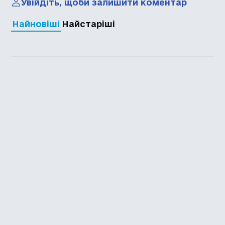
Увійдіть, щоби залишити коментар
Найновіші
Найстаріші
Каталог української
локалізації ігор
Головна
Каталог
Перекладачі
Про нас
Додати гру
Політика приватності
Підтримати
Повідомити про гру