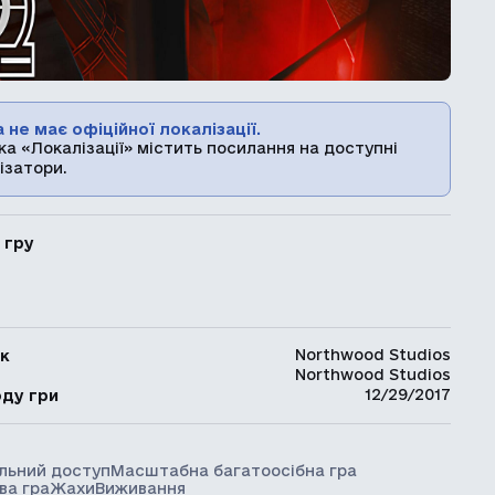
 не має офіційної локалізації.
ка «Локалізації» містить посилання на доступні
ізатори.
 гру
Northwood Studios
к
Northwood Studios
ь
12/29/2017
оду гри
ільний доступ
Масштабна багатоосібна гра
ва гра
Жахи
Виживання