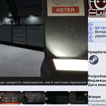
Ця гра
Вклад
україн
Придбати
Розробни
Видавец
Дата вих
Жанри
Бойовик
В
Стрілянко