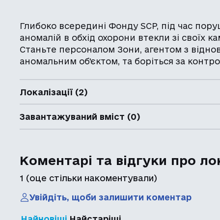
Глибоко всередині Фонду SCP, під час пор
аномалій в обхід охорони втекли зі своїх к
Станьте персоналом Зони, агентом з відно
аномальним об'єктом, та боріться за контро
Локалізації (2)
Завантажуваний вміст (0)
Коментарі та відгуки про ло
1
(оце стільки накоментували)
Увійдіть, щоби залишити коментар
Найновіші
Найстаріші