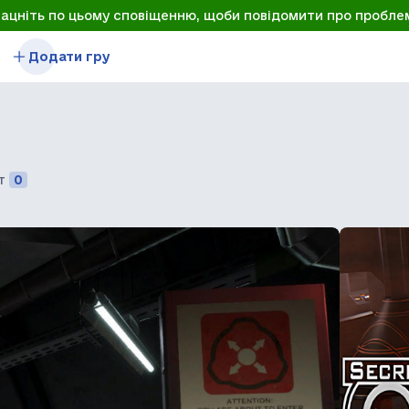
лацніть по цьому сповіщенню, щоби повідомити про пробле
Додати гру
т
0