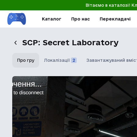
Вітаємо в каталозі! К
Каталог
Про нас
Перекладачі
SCP: Secret Laboratory
Про гру
Локалізації
2
Завантажуваний вміс