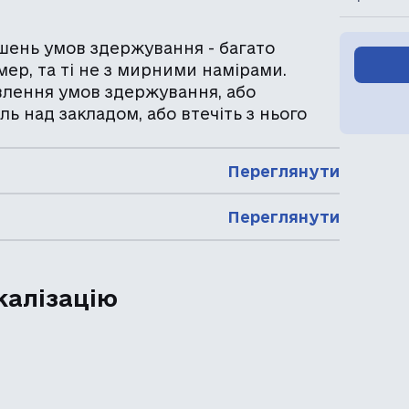
ушень умов здержування - багато
амер, та ті не з мирними намірами.
влення умов здержування, або
ль над закладом, або втечіть з нього
Переглянути
Переглянути
калізацію