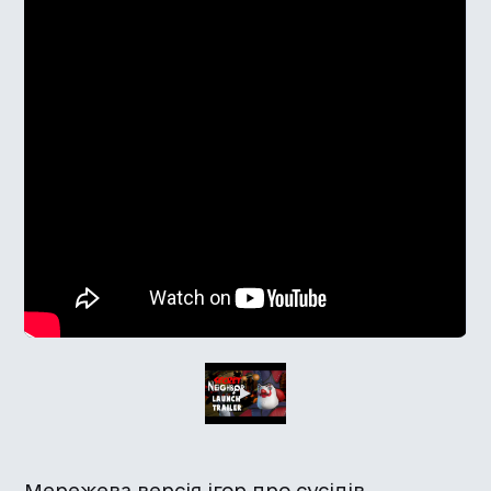
Мережева версія ігор про сусідів.