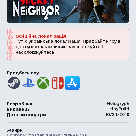
Офіційна локалізація
Тут є українська локалізація. Придбайте гру в
доступних крамницях, завантажуйте і
насолоджуйтесь.
Придбати гру
Hologryph
Розробник
tinyBuild
Видавець
10/24/2019
Дата виходу гри
Жанри
Пригоди
Стратегія
Жахи
Спільна гра