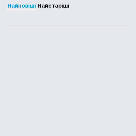
Найновіші
Найстаріші
Каталог української
локалізації ігор
Головна
Каталог
Перекладачі
Про нас
Додати гру
Політика приватності
Підтримати
Повідомити про гру