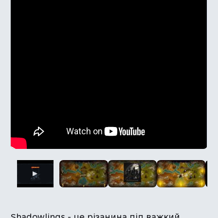
Shadowlings - це різанина під важкий