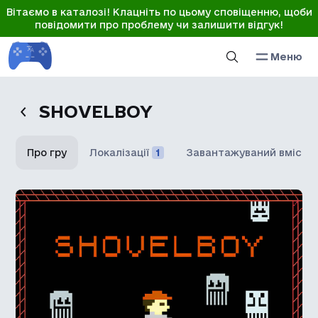
Вітаємо в каталозі! Клацніть по цьому сповіщенню, щоби
повідомити про проблему чи залишити відгук!
Меню
SHOVELBOY
Про гру
Локалізації
1
Завантажуваний вміст