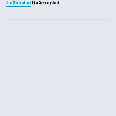
Найновіші
Найстаріші
Каталог української
локалізації ігор
Головна
Каталог
Перекладачі
Про нас
Додати гру
Політика приватності
Підтримати
Повідомити про гру
Powered by
nopCommerce