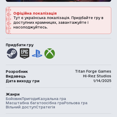
Офіційна локалізація
Тут є українська локалізація. Придбайте гру в
доступних крамницях, завантажуйте і
насолоджуйтесь.
Придбати гру
Titan Forge Games
Розробник
Hi-Rez Studios
Видавець
1/14/2025
Дата виходу гри
Жанри
Бойовик
Пригоди
Казуальна гра
Масштабна багатоосібна гра
Рольова гра
Вільний доступ
Стратегія