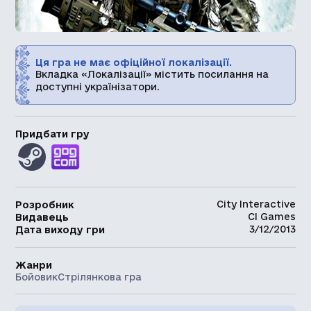
Ця гра не має офіційної локалізації.
Вкладка «Локалізації» містить посилання на
доступні українізатори.
Придбати гру
City Interactive
Розробник
CI Games
Видавець
3/12/2013
Дата виходу гри
Жанри
Бойовик
Стрілянкова гра