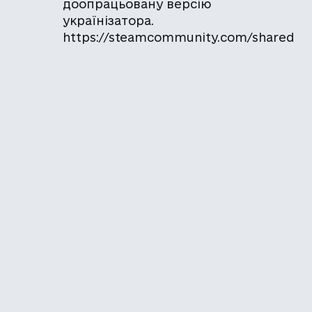
доопрацьовану версію
українізатора.
https://steamcommunity.com/shared
files/filedetails/?id=2190314627
Додали.
Каталог української
локалізації ігор
Головна
Каталог
Перекладачі
Про нас
Додати гру
Політика приватності
Підтримати