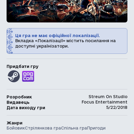
Ця гра не має офіційної локалізації.
Вкладка «Локалізації» містить посилання на
доступні українізатори.
Придбати гру
Streum On Studio
Розробник
Focus Entertainment
Видавець
5/22/2018
Дата виходу гри
Жанри
Бойовик
Стрілянкова гра
Спільна гра
Пригоди