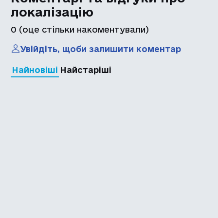
локалізацію
0
(оце стільки накоментували)
Увійдіть, щоби залишити коментар
Найновіші
Найстаріші
Каталог української
локалізації ігор
Головна
Каталог
Перекладачі
Про нас
Додати гру
Політика приватності