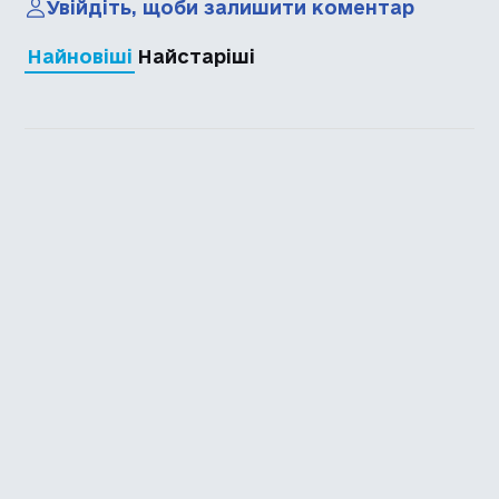
Увійдіть, щоби залишити коментар
Найновіші
Найстаріші
Каталог української
локалізації ігор
Головна
Каталог
Перекладачі
Про нас
Додати гру
Політика приватності
Підтримати
Повідомити про гру