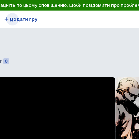
лацніть по цьому сповіщенню, щоби повідомити про пробле
Додати гру
т
0