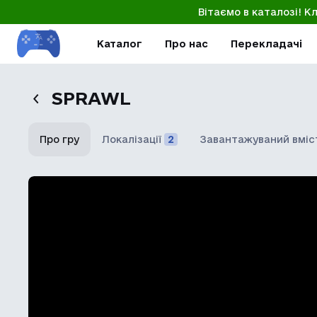
Вітаємо в каталозі! К
Каталог
Про нас
Перекладачі
SPRAWL
Про гру
Локалізації
2
Завантажуваний вміс