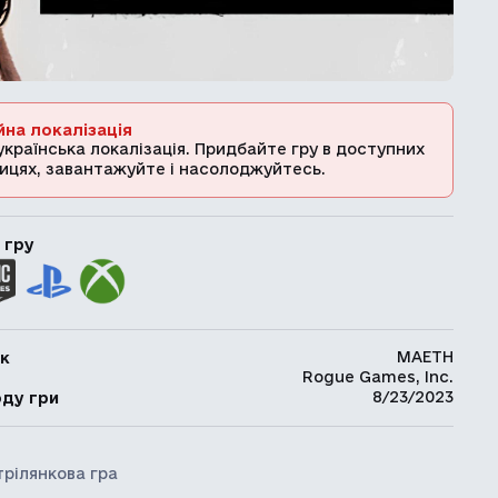
йна локалізація
українська локалізація. Придбайте гру в доступних
ицях, завантажуйте і насолоджуйтесь.
 гру
MAETH
к
Rogue Games, Inc.
ь
8/23/2023
оду гри
трілянкова гра