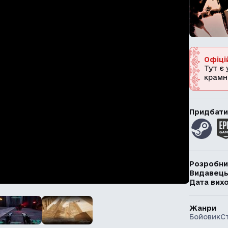
Офіці
Тут є 
крамн
Придбати
Розробни
Видавец
Дата вих
Жанри
Бойовик
С