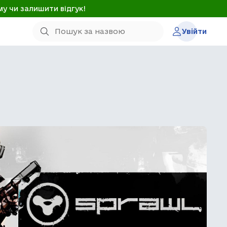
му чи залишити відгук!
Увійти