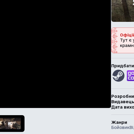
Офіці
Тут є 
крамн
Придбати
Розробни
Видавец
Дата вих
Жанри
Бойовик
В