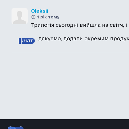
Oleksii
1 рік тому
Трилогія сьогодні вийшла на світч, і
дякуємо, додали окремим проду