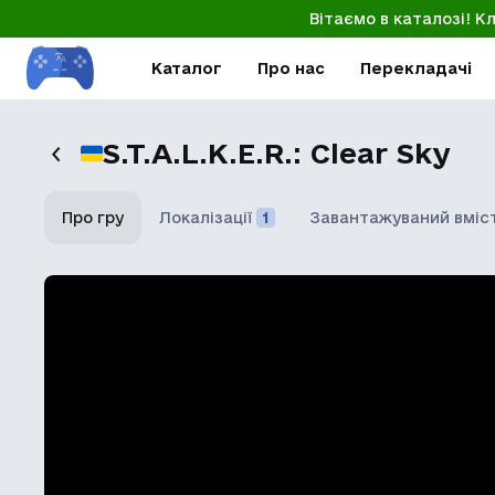
Вітаємо в каталозі! К
Каталог
Про нас
Перекладачі
S.T.A.L.K.E.R.: Clear Sky
Про гру
Локалізації
1
Завантажуваний вміс