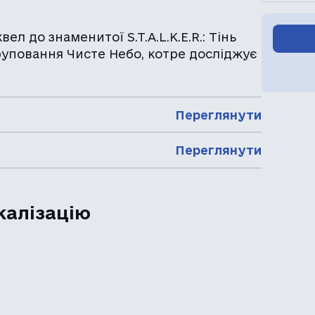
вел до знаменитої S.T.A.L.K.E.R.: Тінь
руповання Чисте Небо, котре досліджує
Переглянути
Переглянути
калізацію