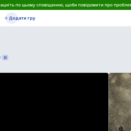
лацніть по цьому сповіщенню, щоби повідомити про пробле
Додати гру
т
0