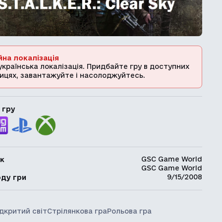
йна локалізація
українська локалізація. Придбайте гру в доступних
ицях, завантажуйте і насолоджуйтесь.
 гру
GSC Game World
к
GSC Game World
ь
9/15/2008
оду гри
ідкритий світ
Стрілянкова гра
Рольова гра