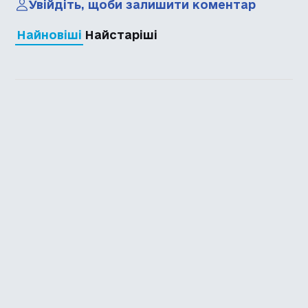
Увійдіть, щоби залишити коментар
Найновіші
Найстаріші
Каталог української
локалізації ігор
Головна
Каталог
Перекладачі
Про нас
Додати гру
Політика приватності
Підтримати
Повідомити про гру