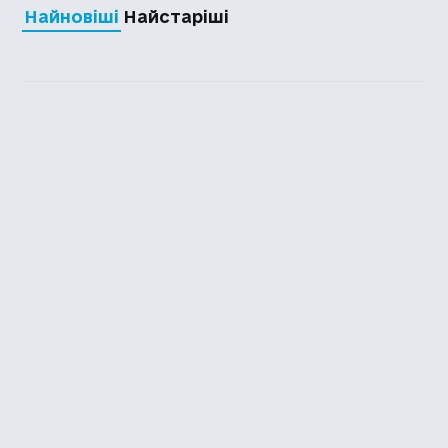
Найновіші
Найстаріші
Каталог української
локалізації ігор
Головна
Каталог
Перекладачі
Про нас
Додати гру
Політика приватності
Підтримати
Повідомити про гру