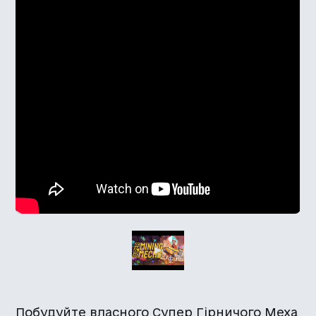
Побудуйте власного Супер Гірничого Меха