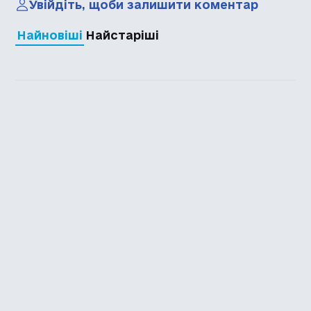
Увійдіть, щоби залишити коментар
Найновіші
Найстаріші
Каталог української
локалізації ігор
Головна
Каталог
Перекладачі
Про нас
Додати гру
Політика приватності
Підтримати
Повідомити про гру