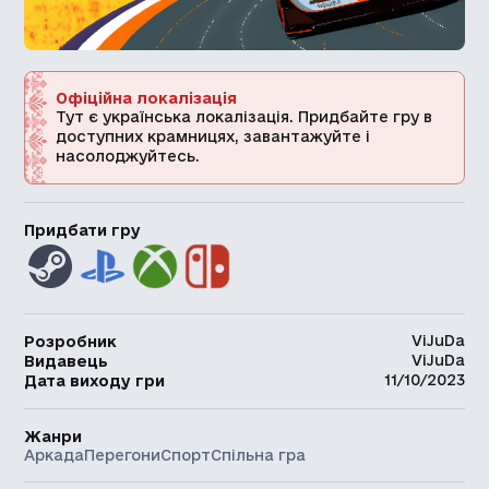
Офіційна локалізація
Тут є українська локалізація. Придбайте гру в
доступних крамницях, завантажуйте і
насолоджуйтесь.
Придбати гру
ViJuDa
Розробник
ViJuDa
Видавець
11/10/2023
Дата виходу гри
Жанри
Аркада
Перегони
Спорт
Спільна гра