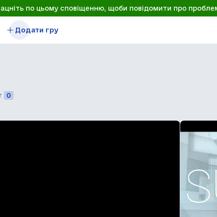
лацніть по цьому сповіщенню, щоби повідомити про пробле
Додати гру
т
0