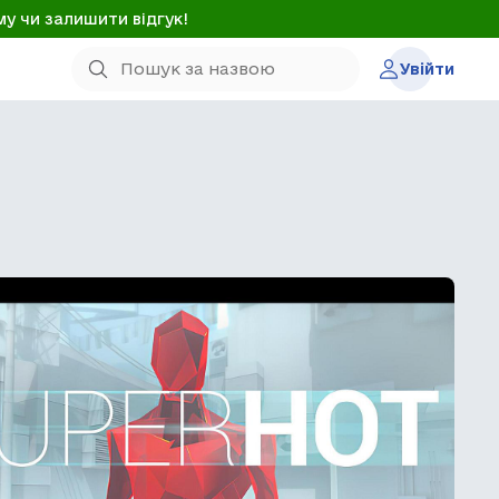
му чи залишити відгук!
Увійти