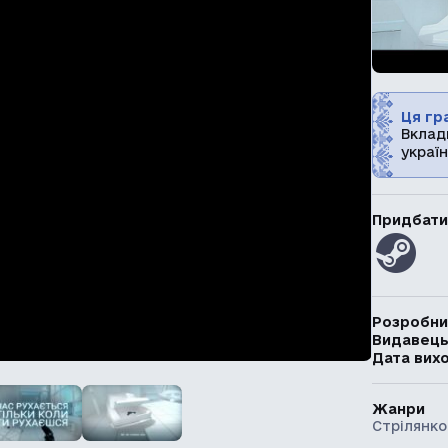
Ця гра
Вклад
україн
Придбати
Розробни
Видавец
Дата вих
Жанри
Стрілянко