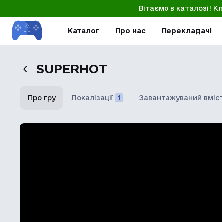
Вітаємо в каталозі! К
Каталог
Про нас
Перекладачі
SUPERHOT
Про гру
Локалізації
1
Завантажуваний вміс