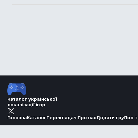
Каталог української
локалізації ігор
Головна
Каталог
Перекладачі
Про нас
Додати гру
Політ