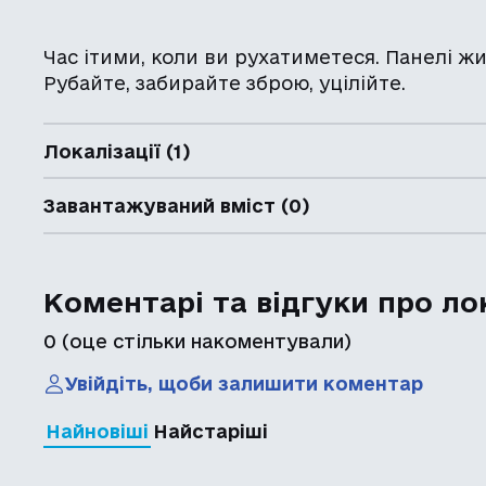
Час ітими, коли ви рухатиметеся. Панелі ж
Рубайте, забирайте зброю, уцілійте.
Локалізації (1)
Завантажуваний вміст (0)
Коментарі та відгуки про ло
0
(оце стільки накоментували)
Увійдіть, щоби залишити коментар
Найновіші
Найстаріші