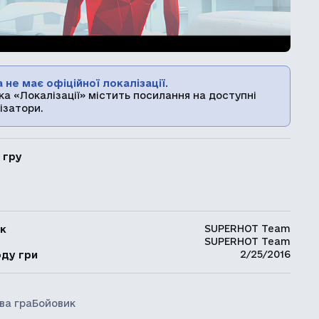
 не має офіційної локалізації.
ка «Локалізації» містить посилання на доступні
ізатори.
 гру
SUPERHOT Team
к
SUPERHOT Team
ь
2/25/2016
оду гри
ва гра
Бойовик