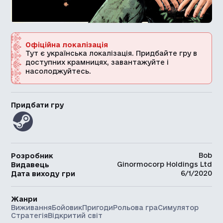
Офіційна локалізація
Тут є українська локалізація. Придбайте гру в
доступних крамницях, завантажуйте і
насолоджуйтесь.
Придбати гру
Bob
Розробник
Ginormocorp Holdings Ltd
Видавець
6/1/2020
Дата виходу гри
Жанри
Виживання
Бойовик
Пригоди
Рольова гра
Симулятор
Стратегія
Відкритий світ