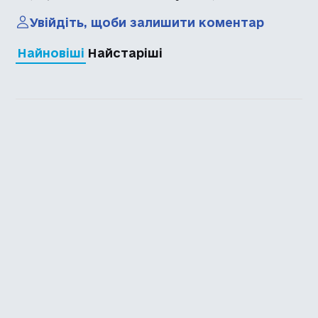
Увійдіть, щоби залишити коментар
Найновіші
Найстаріші
Каталог української
локалізації ігор
Головна
Каталог
Перекладачі
Про нас
Додати гру
Політика приватності
Підтримати
Повідомити про гру