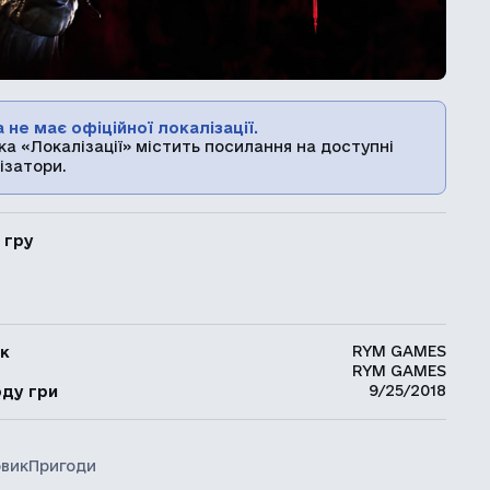
 не має офіційної локалізації.
ка «Локалізації» містить посилання на доступні
ізатори.
 гру
RYM GAMES
к
RYM GAMES
ь
9/25/2018
оду гри
вик
Пригоди