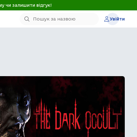
му чи залишити відгук!
Увійти