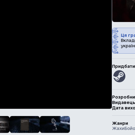
Ця гра
Вклад
україн
Придбати
Розробни
Видавец
Дата вих
Жанри
Жахи
Бойо