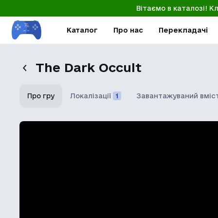
Вітаємо в каталозі! К
Каталог
Про нас
Перекладачі
The Dark Occult
Про гру
Локалізації
1
Завантажуваний вміс