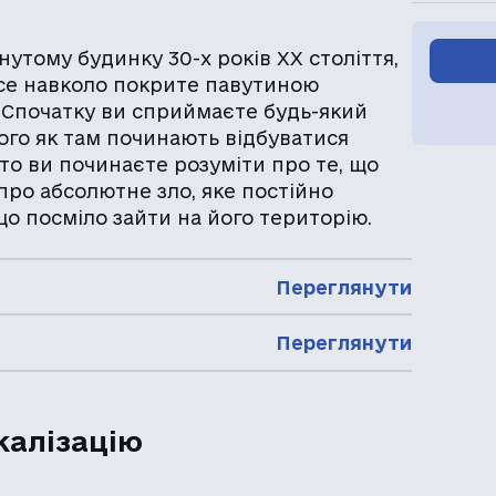
инутому будинку 30-х років XX століття,
 все навколо покрите павутиною
. Спочатку ви сприймаєте будь-який
 того як там починають відбуватися
 то ви починаєте розуміти про те, що
 про абсолютне зло, яке постійно
що посміло зайти на його територію.
Переглянути
Переглянути
калізацію