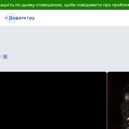
лацніть по цьому сповіщенню, щоби повідомити про пробле
Додати гру
т
0