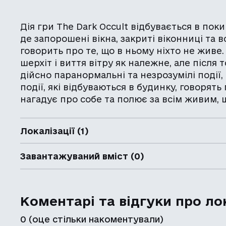
Дія гри The Dark Occult відбувається в пок
де запорошені вікна, закриті віконниці та
говорить про те, що в ньому ніхто не живе
шерхіт і виття вітру як належне, але після
дійсно паранормальні та незрозумілі події,
події, які відбуваються в будинку, говорять
нагадує про собе та полює за всім живим, 
Локалізації (1)
Завантажуваний вміст (0)
Коментарі та відгуки про ло
0
(оце стільки накоментували)