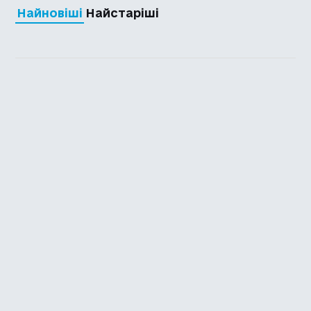
Найновіші
Найстаріші
Каталог української
локалізації ігор
Головна
Каталог
Перекладачі
Про нас
Додати гру
Політика приватності
Підтримати
Повідомити про гру