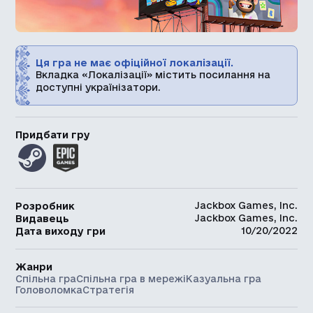
Ця гра не має офіційної локалізації.
Вкладка «Локалізації» містить посилання на
доступні українізатори.
Придбати гру
Jackbox Games, Inc.
Розробник
Jackbox Games, Inc.
Видавець
10/20/2022
Дата виходу гри
Жанри
Спільна гра
Спільна гра в мережі
Казуальна гра
Головоломка
Стратегія