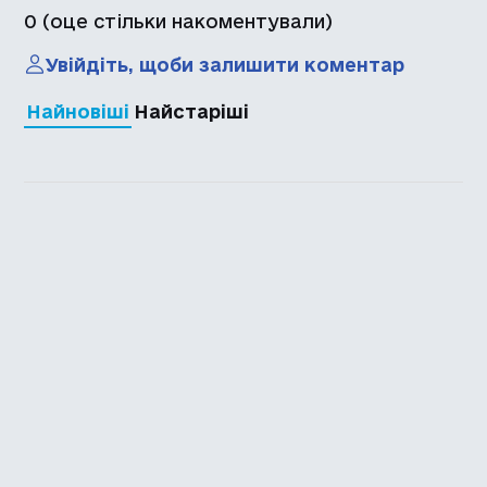
0
(оце стільки накоментували)
Увійдіть, щоби залишити коментар
Найновіші
Найстаріші
Каталог української
локалізації ігор
Головна
Каталог
Перекладачі
Про нас
Додати гру
Політика приватності
Підтримати