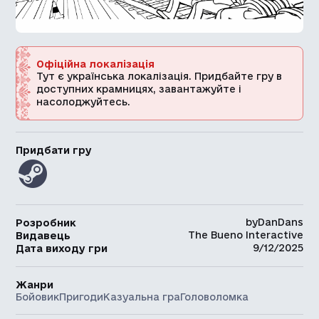
Офіційна локалізація
Тут є українська локалізація. Придбайте гру в
доступних крамницях, завантажуйте і
насолоджуйтесь.
Придбати гру
byDanDans
Розробник
The Bueno Interactive
Видавець
9/12/2025
Дата виходу гри
Жанри
Бойовик
Пригоди
Казуальна гра
Головоломка