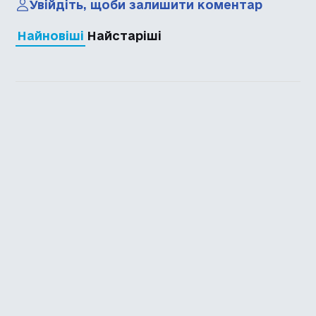
Увійдіть, щоби залишити коментар
Найновіші
Найстаріші
Каталог української
локалізації ігор
Головна
Каталог
Перекладачі
Про нас
Додати гру
Політика приватності
Підтримати
Повідомити про гру