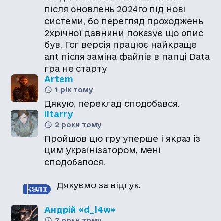
після оновлень 2024го під нові
системи, бо перегляд проходжень
2хрічної давнини показує що опис
був. Гог версія працює найкраще
алt після заміна файлів в папці Data
гра не старту
Artem
1 рік тому
Дякую, переклад сподобався.
litarry
2 роки тому
Пройшов цю гру уперше і якраз із
цим українізатором, мені
сподобалося.
Дякуємо за відгук.
Андрій «d_l4w»
2 роки тому