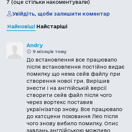
7
(оце стільки накоментували)
Увійдіть, щоби залишити коментар
Найновіші
Найстаріші
Andry
9 місяців тому
До встановлення все працювало
після встановлення постійно видає
помилку що нема сейв файлу при
створення нової гри. Вирішив
знести і на англійській версії
створити сейв файл після чого
через вортекс поставив
українізатор знову. Все працювало
до катсцени поховання Лео після
чого знову вибило помилку. Опис
завдань англійською можливо