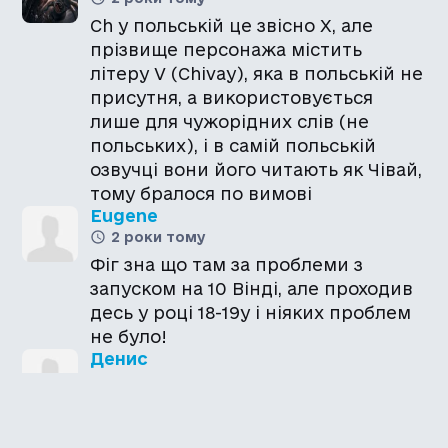
Ch у польській це звісно Х, але
прізвище персонажа містить
літеру V (Chivay), яка в польській не
присутня, а використовується
лише для чужорідних слів (не
польських), і в самій польській
озвучці вони його читають як Чівай,
тому бралося по вимові
Eugene
2 роки тому
Фіг зна що там за проблеми з
запуском на 10 Вінді, але проходив
десь у році 18-19у і ніяких проблем
не було!
Денис
2 роки тому
Хлопці, величезна подяка за вашу
роботу! Утім не можу не відмітити,